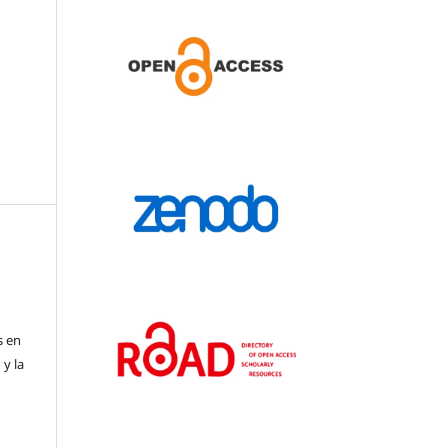
s en
 y la